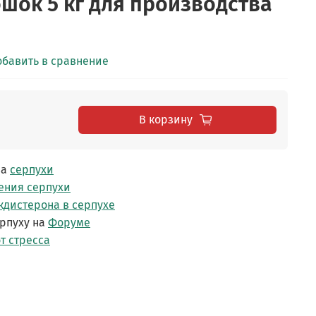
шок 5 кг для производства
обавить в сравнение
В корзину
ва
серпухи
ения серпухи
кдистерона в серпухе
рпуху на
Форуме
т стресса