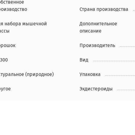
обственное
роизводство
Страна производства
ля набора мышечной
Дополнительное
ассы
описание
орошок
Производитель
7300
Вид
атуральное (природное)
Упаковка
ругое
Экдистероиды