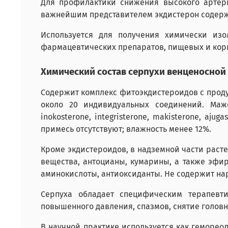
Для профилактики снижения высокого артери
важнейшим представителем экдистерон содер
Используется для получения химически изо
фармацевтических препаратов, пищевых и корм
Химический состав серпухи венценосной
Содержит комплекс фитоэкдистероидов с прод
около 20 индивидуальных соединений. Мажор
inokosterone, integristerone, makisterone, ajug
примесь отсутствуют; влажность менее 12%.
Кроме экдистероидов, в надземной части раст
вещества, антоцианы, кумарины, а также эфи
аминокислоты, антиоксиданты. Не содержит на
Серпуха обладает специфическим терапев
повышенного давления, спазмов, снятие головн
В научной практике используется как геморео