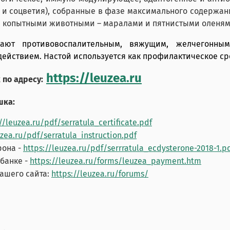
ья и соцветия), собранные в фазе максимального содерж
и копытными животными – маралами и пятнистыми оленям
дают противовоспалительным, вяжущим, желчегонным
ействием. Настой используется как профилактическое ср
https://leuzea.ru
по адресу:
шка:
//leuzea.ru/pdf/serratula_certificate.pdf
uzea.ru/pdf/serratula_instruction.pdf
рона -
https://leuzea.ru/pdf/serrratula_ecdysterone-2018-1.p
рбанке -
https://leuzea.ru/forms/leuzea_payment.htm
ашего сайта:
https://leuzea.ru/forums/