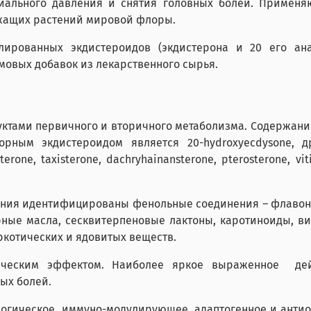
ального давления и снятия головных болей. Применяю
жащих растений мировой флоры.
лированных экдистероидов (экдистерона и 20 его ан
овых добавок из лекарственного сырья.
уктами первичного и вторичного метаболизма. Содержани
ным экдистероидом является 20-hydroxyecdysone, др
asterone, taxisterone, dachryhainansterone, pterosterone, 
ения идентифицированы фенольные соединения – флавоно
рные масла, сесквитерпеновые лактоны, каротиноиды, в
ркотических и ядовитых веществ.
тическим эффектом. Наиболее яркое выраженное де
ых болей.
логическое, иммуно-модулирующее, адаптогенное и анти