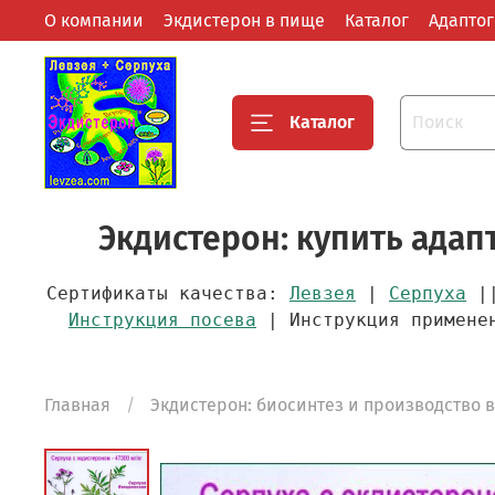
О компании
Экдистерон в пище
Каталог
Адапто
Каталог
Экдистерон: купить ада
Сертификаты качества:
Левзея
|
Серпуха
||
Инструкция посева
| Инструкция примен
Главная
Экдистерон: биосинтез и производство