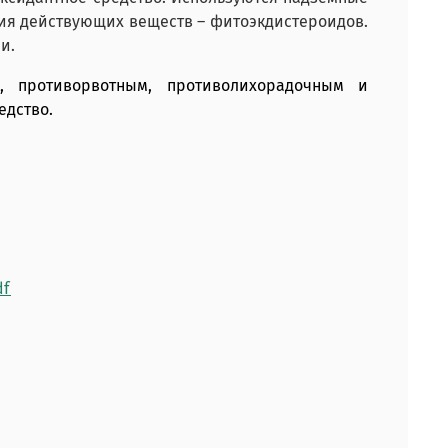
ания действующих веществ – фитоэкдистероидов.
и.
, противорвотным, противолихорадочным и
едство.
df