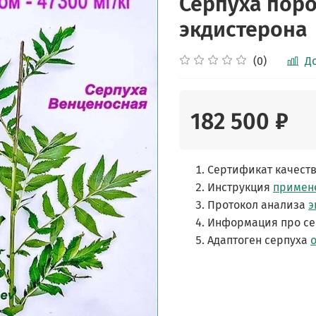
Серпуха поро
экдистерона
(0)
Д
182 500 ₽
Сертификат качест
Инструкция
примен
Протокол анализа
э
Информация про се
Адаптоген серпуха
о