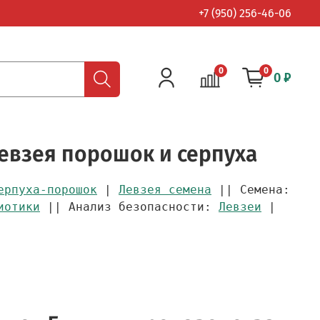
+7 (950) 256-46-06
0
0
0 ₽
евзея порошок и серпуха
ерпуха-порошок
|
Левзея семена
|| Семена:
иотики
|| Анализ безопасности:
Левзеи
|