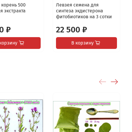
 корень 500
Левзея семена для
я экстракта
синтеза экдистерона
фитобиотиков на 3 сотки
0 ₽
22 500 ₽
корзину
В корзину