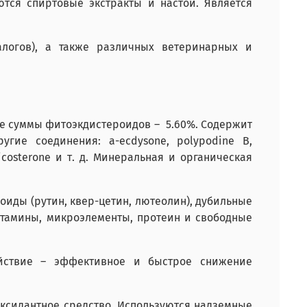
тся спиртовые экстракты и настои. Является
алогов), а также различных ветеринарных и
е суммы фитоэкдистероидов – 5.60%. Содержит
угие соединения: a-ecdysone, polypodine B,
viticosterone и т. д. Минеральная и органическая
иды (рутин, квер-цетин, лютеолин), дубильные
итамины, микроэлементы, протеин и свободные
йствие – эффективное и быстрое снижение
оксидантное средство. Используются надземные