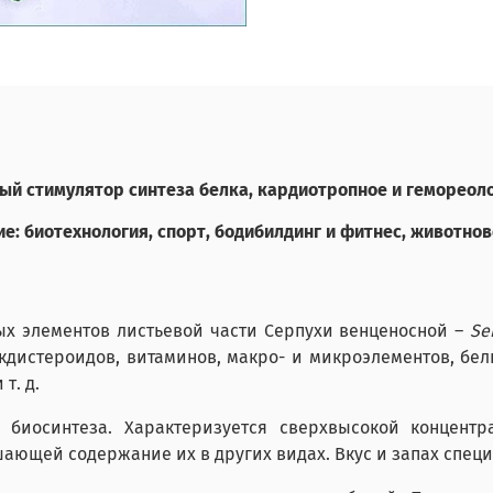
ый стимулятор синтеза белка, кардиотропное и гемореол
е: биотехнология, спорт, бодибилдинг и фитнес, животнов
х элементов листьевой части Серпухи венценосной –
Se
экдистероидов, витаминов, макро- и микроэлементов, бе
т. д.
 биосинтеза. Характеризуется сверхвысокой концентр
шающей содержание их в других видах. Вкус и запах спец