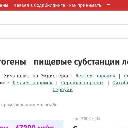
гены
Левзея в бодибилдинге - как принимать
птогены
пищевые субстанции л
—
 Химанализ на Экдистерон:
Левзея-порошок
|
С
ения:
Левзея порошок
|
Серпуха-порошок
|
Фитоб
Серпухи
 в промышленном масштабе
арт.
P-SC-5kg-15