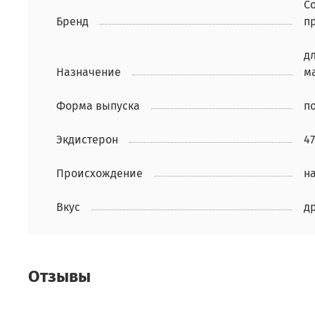
С
Бренд
п
д
Назначение
м
Форма выпуска
п
Экдистерон
4
Происхождение
н
Вкус
д
Отзывы