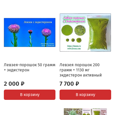
Левзея-порошок 50 грамм
Левзея порошок 200
+ экдистерон
грамм + 1130 мг
экдистерон активный
2 000 ₽
7 700 ₽
В корзину
В корзину