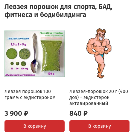
Левзея порошок для спорта, БАД,
фитнеса и бодибилдинга
Левзея порошок 100
Левзея-порошок 20 г (400
грамм с экдистероном
доз) + экдистерон
активированный
3 900 ₽
840 ₽
В корзину
В корзину