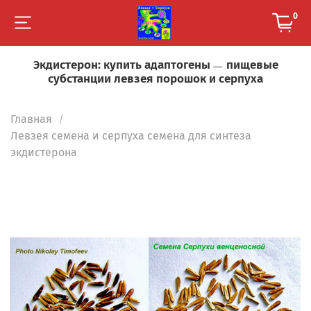
0
Экдистерон: купить адаптогены
пищевые
—
субстанции левзея порошок и серпуха
Главная
Левзея семена и серпуха семена для синтеза
экдистерона