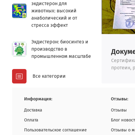
экдистерон для
животных: высокий
анаболический и от
стресса эффект
Экдистерон: биосинтез и
производство в
Докуме
промышленном масштабе
Сертифика
протеин, 
Все категории
Информация:
Отзывы:
Доставка
Отзывы
Оплата
Блог новос
Пользовательское соглашение
Отзывы о м