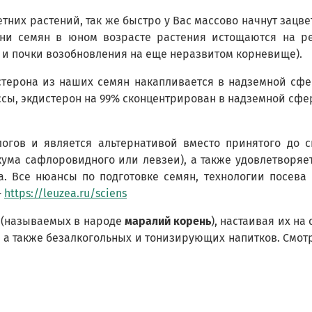
них растений, так же быстро у Вас массово начнут зацвета
ани семян в юном возрасте растения истощаются на ре
т и почки возобновления на еще неразвитом корневище).
терона из наших семян накапливается в надземной сфе
сы, экдистерон на 99% сконцентрирован в надземной сфе
логов и является альтернативой вместо принятого до 
ума сафлоровидного или левзеи), а также удовлетворя
. Все нюансы по подготовке семян, технологии посева
-
https://leuzea.ru/sciens
 (называемых в народе
маралий корень
), настаивая их н
 а также безалкогольных и тонизирующих напитков. Смот