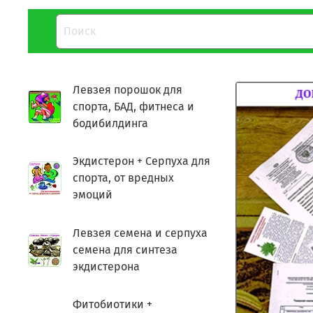
Левзея порошок для
спорта, БАД, фитнеса и
бодибилдинга
Экдистерон + Серпуха для
спорта, от вредных
эмоций
Левзея семена и серпуха
семена для синтеза
экдистерона
Фитобиотики +