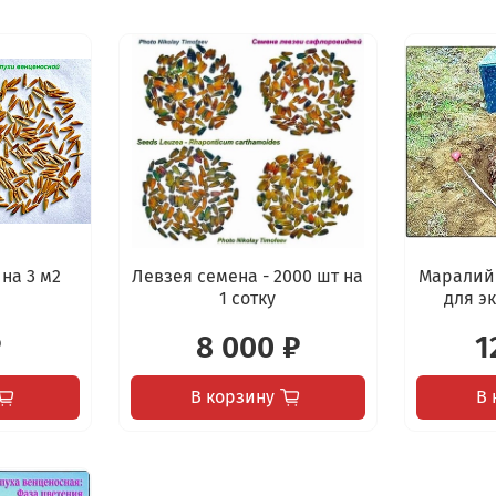
на 3 м2
Левзея семена - 2000 шт на
Маралий 
1 сотку
для э
₽
8 000 ₽
1
В корзину
В 