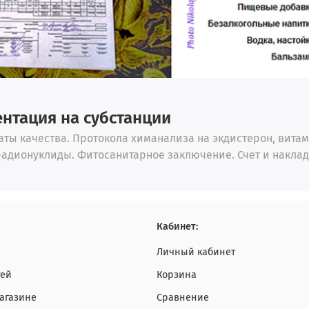
нтация на субстанции
ты качества. Протокола химанализа на экдистерон, вита
радионуклиды. Фитосанитарное заключение. Счет и наклад
Кабинет:
Личный кабинет
тей
Корзина
агазине
Сравнение