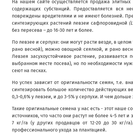
На нашем сайте осуществляется продажа элитных 
содержащих субстанций. Предоставляется вся не
повреждены вредителями и не имеют болезней. Пре
синтезирующих растений левзеи сафлоровидной
(
без пересева – до 16-30 лет и более.
По левзее и серпухе: они могут расти везде, в цело
рано весной), можно овощной сеялкой, и рано весн
Левзея засухоустойчивое растение, развивается п
выбранном месте посева), но по необходимости нужн
сеют на песках.
Но успех зависит от оригинальности семян, т.е. в
синтезировать большое количество действующих вещ
0,3-0,6% у левзеи, и до 3-5% у серпухи. И чем дольш
Такие оригинальные семена у нас есть - этот наше 
источников, что часто они растут не более 4-5 лет 
7 кг/га (у других продавцов от 12-20 до 30 кг/
профессионального ухода за плантацией.