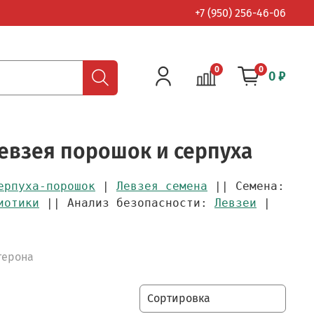
+7 (950) 256-46-06
0
0
0 ₽
евзея порошок и серпуха
ерпуха-порошок
|
Левзея семена
|| Семена:
иотики
|| Анализ безопасности:
Левзеи
|
терона