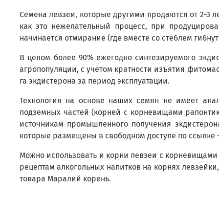
Семена левзеи, которые другими продаются от 2-3 лет
как это нежелательный процесс, при продуциров
начинается отмирание (где вместе со стеблем гибну
В целом более 90% ежегодно синтезируемого экдис
агропопуляции, с учетом кратности изъятия фитомас
га экдистерона за период эксплуатации.
Технология на основе наших семян не имеет ана
подземных частей (корней с корневищами рапонтик
источникам промышленного получения экдистерона
которые размещены в свободном доступе по ссылке 
Можно использовать и корни левзеи с корневищами
рецептам алкогольных напитков на корнях левзейки,
товара Маралий корень.