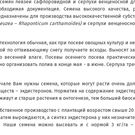
семян левзеи сафлоровидной и серпухи венценосной дл
обходимая документация. Семена высокого качества, 
дназначены для производства высококачественной субст
Leuzea – Rhaponticum carthamoides)
и серпухи венценосн
м технология обычная, как при посеве овощных культур и 
ой по оттаивающему снегу получаете всходы. Выносят зам
о весенней влаге. Посевы осеннего посева практическ
о организовать полив в конце мая - в июне. Серпуха тр
начале Вам нужны семена, которые могут расти очень дол
еств – экдистеронов. Норматив на содержание экдистер
е живут и старше растения в онтогенезе, тем больший биоси
собственное производство с плантаций возрастом свыше 20
и затем вырождаются, а синтез экдистерона у них незначит
га). Наши семена можно высевать и с нормой 3 кг/га