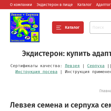
О компании
Экдистерон в пище
Каталог
Адапто
Каталог
Экдистерон: купить ада
Сертификаты качества:
Левзея
|
Серпуха
||
Инструкция посева
| Инструкция примен
Главн
Левзея семена и серпуха се