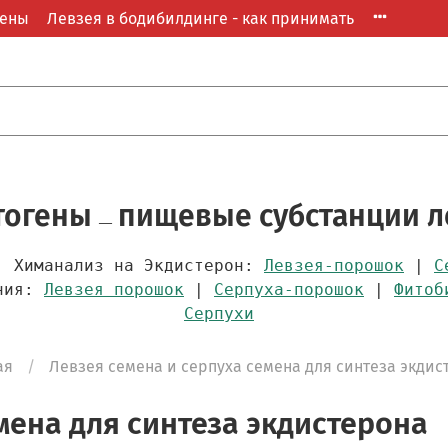
гены
Левзея в бодибилдинге - как принимать
птогены
пищевые субстанции л
—
 Химанализ на Экдистерон:
Левзея-порошок
|
С
ения:
Левзея порошок
|
Серпуха-порошок
|
Фитоб
Серпухи
ая
Левзея семена и серпуха семена для синтеза экдис
мена для синтеза экдистерона