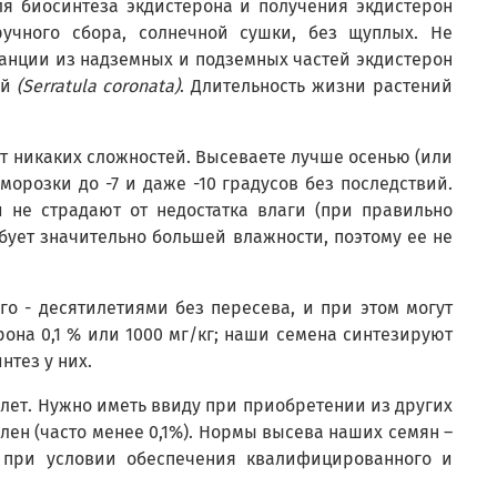
я биосинтеза экдистерона и получения экдистерон
ручного сбора, солнечной сушки, без щуплых. Не
анции из надземных и подземных частей экдистерон
ой
(Serratula coronata)
. Длительность жизни растений
нет никаких сложностей. Высеваете лучше осенью (или
орозки до -7 и даже -10 градусов без последствий.
и не страдают от недостатка влаги (при правильно
ебует значительно большей влажности, поэтому ее не
го - десятилетиями без пересева, и при этом могут
она 0,1 % или 1000 мг/кг; наши семена синтезируют
нтез у них.
 лет. Нужно иметь ввиду при приобретении из других
елен (часто менее 0,1%). Нормы высева наших семян –
 – при условии обеспечения квалифицированного и