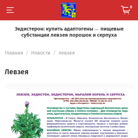
0
Экдистерон: купить адаптогены
пищевые
—
субстанции левзея порошок и серпуха
Главная
Новости
левзея
левзея