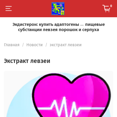
0
Экдистерон: купить адаптогены
пищевые
—
субстанции левзея порошок и серпуха
Главная
Новости
экстракт левзеи
экстракт левзеи